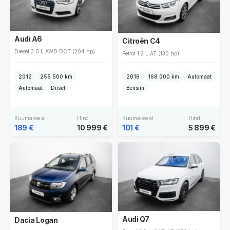
Audi A6
Citroën C4
Diesel 3.0 L AWD DCT (204 hp)
Petrol 1.2 L AT (130 hp)
2012
255 500 km
2016
168 000 km
Automaat
Automaat
Diisel
Bensiin
Kuumakse al
Hind
Kuumakse al
Hind
189 €
10 999 €
101 €
5 899 €
Audi Q7
Dacia Logan