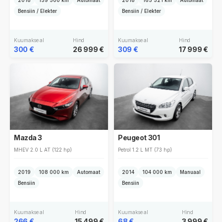
2018
159 500 km
Automaat
2018
165 521 km
Automaat
Bensiin / Elekter
Bensiin / Elekter
Kuumakse al
Hind
Kuumakse al
Hind
300 €
26 999 €
309 €
17 999 €
Mazda 3
Peugeot 301
MHEV 2.0 L AT (122 hp)
Petrol 1.2 L MT (73 hp)
2019
108 000 km
Automaat
2014
104 000 km
Manuaal
Bensiin
Bensiin
Kuumakse al
Hind
Kuumakse al
Hind
266 €
15 499 €
68 €
3 999 €