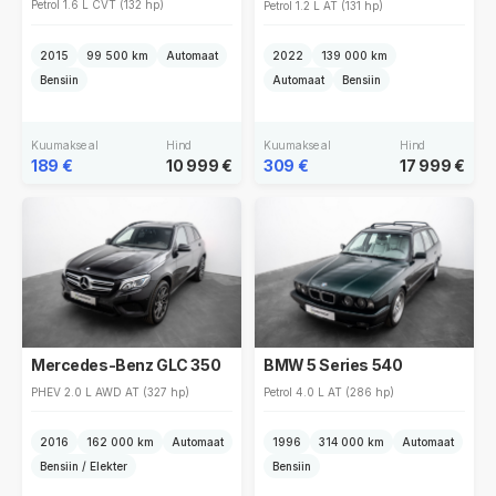
Petrol 1.6 L CVT (132 hp)
Petrol 1.2 L AT (131 hp)
2015
99 500 km
Automaat
2022
139 000 km
Bensiin
Automaat
Bensiin
Kuumakse al
Hind
Kuumakse al
Hind
189 €
10 999 €
309 €
17 999 €
BMW 5 Series 540
Mercedes-Benz GLC 350
Petrol 4.0 L AT (286 hp)
PHEV 2.0 L AWD AT (327 hp)
2016
162 000 km
Automaat
1996
314 000 km
Automaat
Bensiin / Elekter
Bensiin