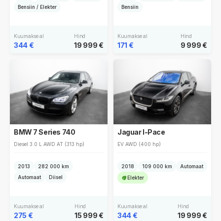
Bensiin / Elekter
Bensiin
Kuumakse al
Hind
Kuumakse al
Hind
344 €
19 999 €
171 €
9 999 €
BMW 7 Series 740
Jaguar I-Pace
Diesel 3.0 L AWD AT (313 hp)
EV AWD (400 hp)
2013
282 000 km
2018
109 000 km
Automaat
Automaat
Diisel
Elekter
Kuumakse al
Hind
Kuumakse al
Hind
275 €
15 999 €
344 €
19 999 €