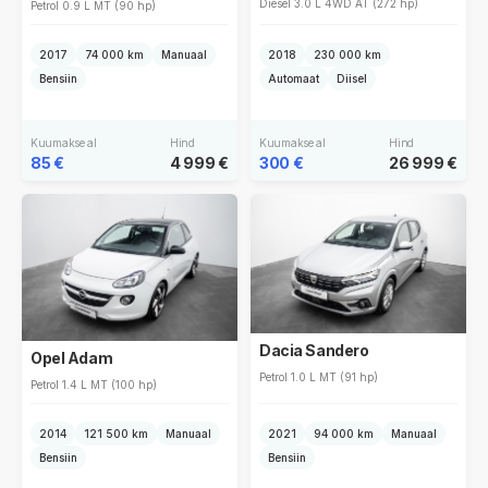
Diesel 3.0 L 4WD AT (272 hp)
Petrol 0.9 L MT (90 hp)
2017
74 000 km
Manuaal
2018
230 000 km
Bensiin
Automaat
Diisel
Kuumakse al
Hind
Kuumakse al
Hind
85 €
4 999 €
300 €
26 999 €
Dacia Sandero
Opel Adam
Petrol 1.0 L MT (91 hp)
Petrol 1.4 L MT (100 hp)
2014
121 500 km
Manuaal
2021
94 000 km
Manuaal
Bensiin
Bensiin