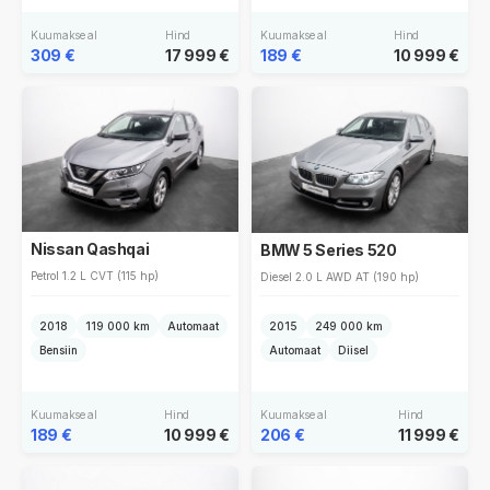
Kuumakse al
Hind
Kuumakse al
Hind
309 €
17 999 €
189 €
10 999 €
Nissan Qashqai
BMW 5 Series 520
Petrol 1.2 L CVT (115 hp)
Diesel 2.0 L AWD AT (190 hp)
2018
119 000 km
Automaat
2015
249 000 km
Bensiin
Automaat
Diisel
Kuumakse al
Hind
Kuumakse al
Hind
189 €
10 999 €
206 €
11 999 €