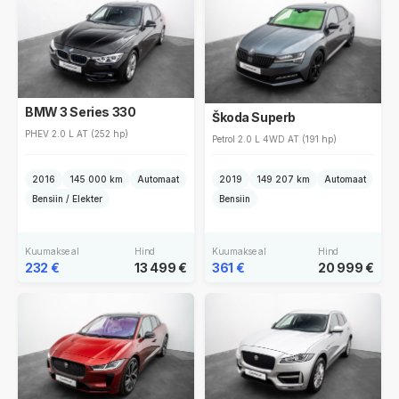
BMW 3 Series 330
Škoda Superb
PHEV 2.0 L AT (252 hp)
Petrol 2.0 L 4WD AT (191 hp)
2016
145 000 km
Automaat
2019
149 207 km
Automaat
Bensiin / Elekter
Bensiin
Kuumakse al
Hind
Kuumakse al
Hind
232 €
13 499 €
361 €
20 999 €