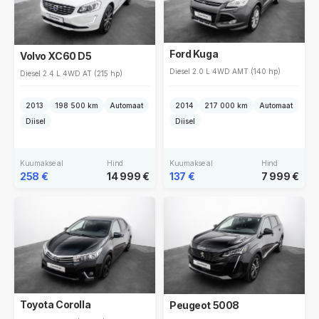
Ford Kuga
Volvo XC60 D5
Diesel 2.0 L 4WD AMT (140 hp)
Diesel 2.4 L 4WD AT (215 hp)
2013
198 500 km
Automaat
2014
217 000 km
Automaat
Diisel
Diisel
Kuumakse al
Hind
Kuumakse al
Hind
258 €
14 999 €
137 €
7 999 €
Toyota Corolla
Peugeot 5008