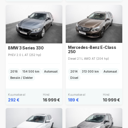
Mercedes-Benz E-Class
BMW 3 Series 330
250
PHEV 2.0 L AT (252 hp)
Diesel 2.1 L AWD AT (204 hp)
2016
154 500 km
Automaat
2014
313 000 km
Automaat
Bensiin / Elekter
Diisel
Kuumakse al
Hind
Kuumakse al
Hind
292 €
16 999 €
189 €
10 999 €