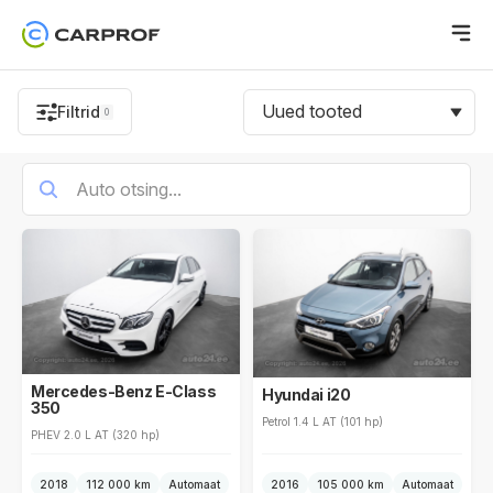
Uued tooted
Filtrid
0
Mercedes-Benz E-Class
Hyundai i20
350
Petrol 1.4 L AT (101 hp)
PHEV 2.0 L AT (320 hp)
2018
112 000 km
Automaat
2016
105 000 km
Automaat