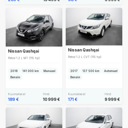
Nissan Qashqai
Nissan Qashqai
Petrol 1.2 L CVT (115 hp)
Petrol 1.2 L MT (115 hp)
2018
141 000 km
Manuaal
2017
137 500 km
Automaat
Bensiin
Bensiin
Kuumakse al
Hind
Kuumakse al
Hind
189 €
10 999 €
171 €
9 999 €