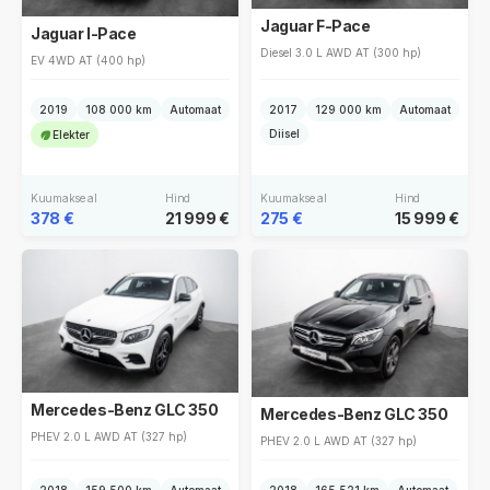
Jaguar F-Pace
Jaguar I-Pace
Diesel 3.0 L AWD AT (300 hp)
EV 4WD AT (400 hp)
2019
108 000 km
Automaat
2017
129 000 km
Automaat
Diisel
Elekter
Kuumakse al
Hind
Kuumakse al
Hind
378 €
21 999 €
275 €
15 999 €
Mercedes-Benz GLC 350
Mercedes-Benz GLC 350
PHEV 2.0 L AWD AT (327 hp)
PHEV 2.0 L AWD AT (327 hp)