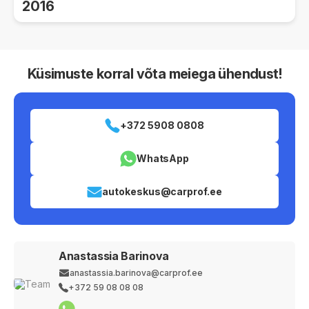
2016
Küsimuste korral võta meiega ühendust!
+372 5908 0808
WhatsApp
autokeskus@carprof.ee
Anastassia Barinova
anastassia.barinova@carprof.ee
+372 59 08 08 08