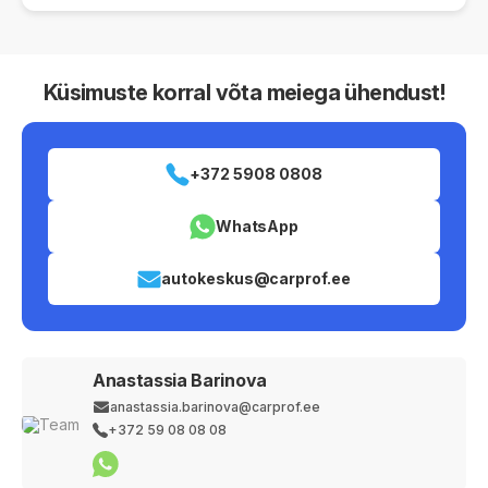
Küsimuste korral võta meiega ühendust!
+372 5908 0808
WhatsApp
autokeskus@carprof.ee
Anastassia Barinova
anastassia.barinova@carprof.ee
+372 59 08 08 08