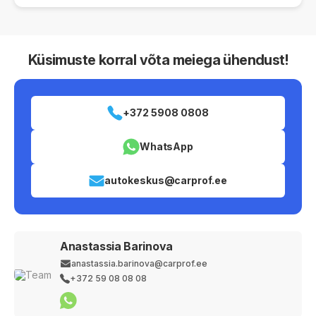
Küsimuste korral võta meiega ühendust!
+372 5908 0808
WhatsApp
autokeskus@carprof.ee
Anastassia Barinova
anastassia.barinova@carprof.ee
+372 59 08 08 08